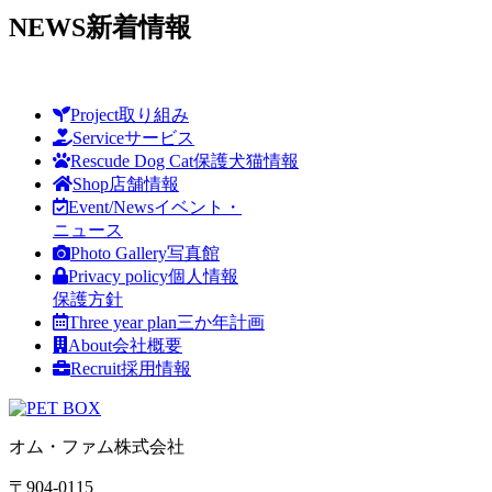
NEWS
新着情報
Project
取り組み
Service
サービス
Rescude Dog Cat
保護犬猫情報
Shop
店舗情報
Event/News
イベント・
ニュース
Photo Gallery
写真館
Privacy policy
個人情報
保護方針
Three year plan
三か年計画
About
会社概要
Recruit
採用情報
オム・ファム株式会社
〒904-0115