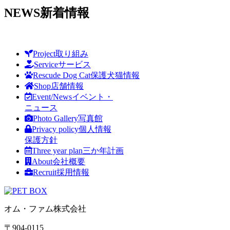
NEWS
新着情報
Project
取り組み
Service
サービス
Rescude Dog Cat
保護犬猫情報
Shop
店舗情報
Event/News
イベント・
ニュース
Photo Gallery
写真館
Privacy policy
個人情報
保護方針
Three year plan
三か年計画
About
会社概要
Recruit
採用情報
オム・ファム株式会社
〒904-0115