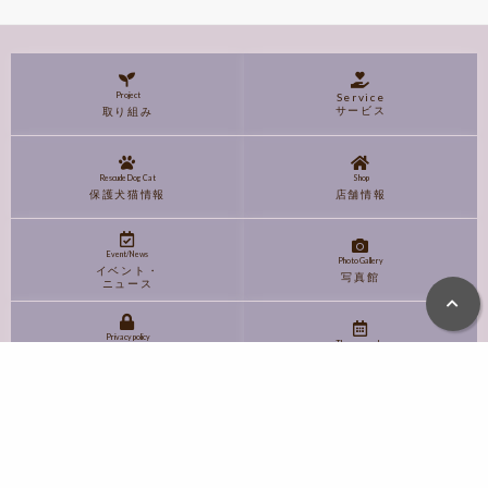
Project
Service
サービス
取り組み
Rescude Dog Cat
Shop
保護犬猫情報
店舗情報
Event/News
Photo Gallery
イベント・
写真館
ニュース
Privacy policy
Three year plan
個人情報
三か年計画
保護方針
About
Recruit
会社概要
採用情報