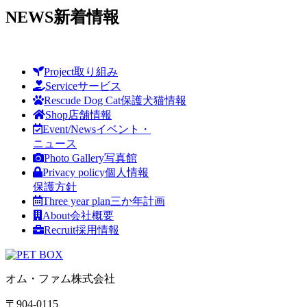
NEWS
新着情報
Project
取り組み
Service
サービス
Rescude Dog Cat
保護犬猫情報
Shop
店舗情報
Event/News
イベント・
ニュース
Photo Gallery
写真館
Privacy policy
個人情報
保護方針
Three year plan
三か年計画
About
会社概要
Recruit
採用情報
オム・ファム株式会社
〒904-0115