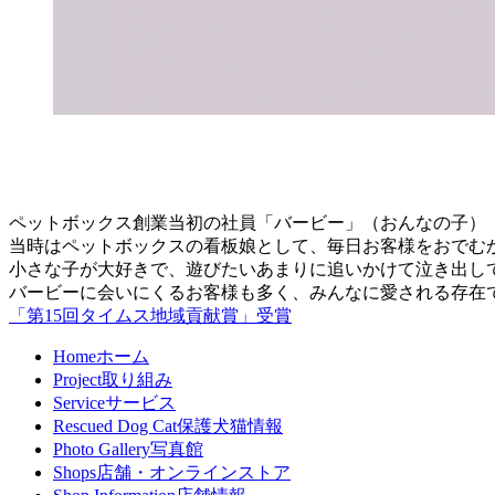
ペットボックス創業当初の社員「バービー」（おんなの子）
当時はペットボックスの看板娘として、毎日お客様をおでむ
小さな子が大好きで、遊びたいあまりに追いかけて泣き出し
バービーに会いにくるお客様も多く、みんなに愛される存在
「第15回タイムス地域貢献賞」受賞
Home
ホーム
Project
取り組み
Service
サービス
Rescued Dog Cat
保護犬猫情報
Photo Gallery
写真館
Shops
店舗・オンラインストア