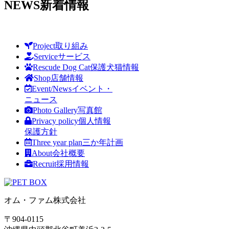
NEWS
新着情報
Project
取り組み
Service
サービス
Rescude Dog Cat
保護犬猫情報
Shop
店舗情報
Event/News
イベント・
ニュース
Photo Gallery
写真館
Privacy policy
個人情報
保護方針
Three year plan
三か年計画
About
会社概要
Recruit
採用情報
オム・ファム株式会社
〒904-0115