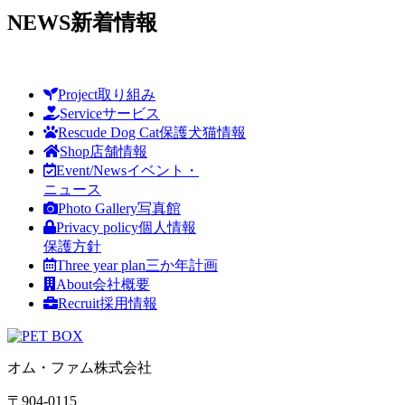
NEWS
新着情報
Project
取り組み
Service
サービス
Rescude Dog Cat
保護犬猫情報
Shop
店舗情報
Event/News
イベント・
ニュース
Photo Gallery
写真館
Privacy policy
個人情報
保護方針
Three year plan
三か年計画
About
会社概要
Recruit
採用情報
オム・ファム株式会社
〒904-0115