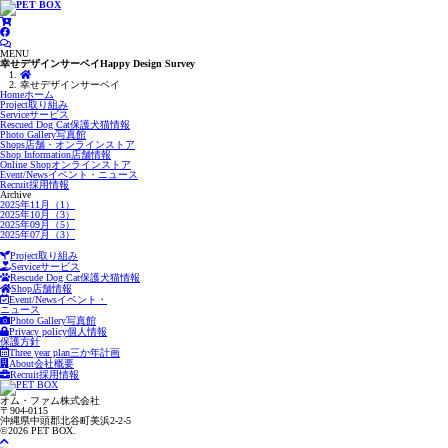
MENU
幸せデザインサーベイ
Happy Design Survey
幸せデザインサーベイ
Home
ホーム
Project
取り組み
Service
サービス
Rescued Dog Cat
保護犬猫情報
Photo Gallery
写真館
Shops
店舗・オンラインストア
Shop Information
店舗情報
Online Shop
オンラインストア
Event/News
イベント・ニュース
Recruit
採用情報
Archive
2025年11月（1）
2025年10月（3）
2025年09月（5）
2025年07月（3）
Project
取り組み
Service
サービス
Rescude Dog Cat
保護犬猫情報
Shop
店舗情報
Event/News
イベント・
ニュース
Photo Gallery
写真館
Privacy policy
個人情報
保護方針
Three year plan
三か年計画
About
会社概要
Recruit
採用情報
オム・ファム株式会社
〒904-0115
沖縄県中頭郡北谷町美浜2-2-5
©2026 PET BOX.