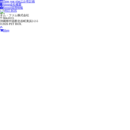
Three year plan
三か年計画
About
会社概要
Recruit
採用情報
オム・ファム株式会社
〒904-0115
沖縄県中頭郡北谷町美浜2-2-5
©2026 PET BOX.
Shop